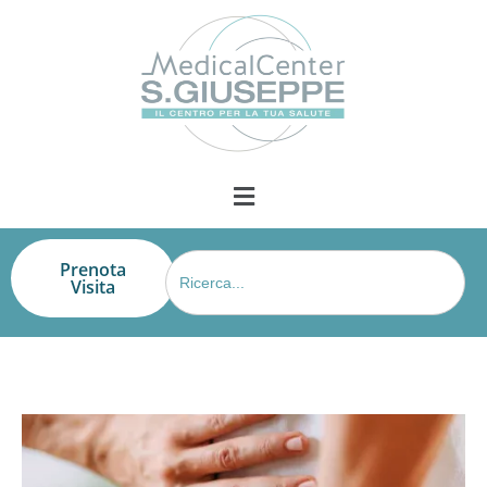
Search
Prenota
for:
Visita