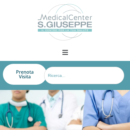
Search
Prenota
for:
Visita