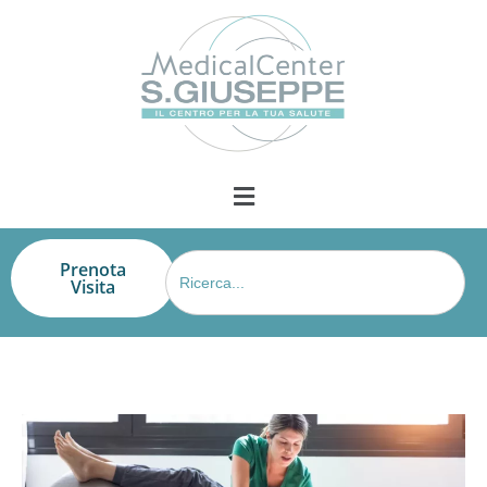
Search
Prenota
for:
Visita