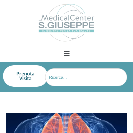
Search
Prenota
for:
Visita